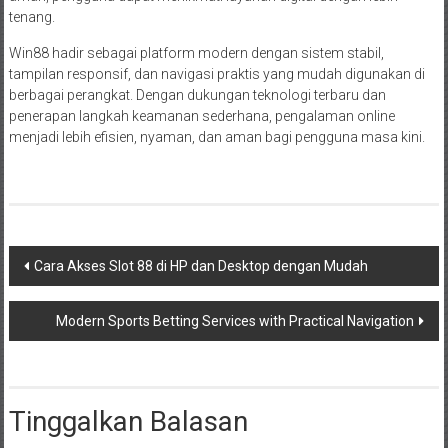
tenang.
Win88 hadir sebagai platform modern dengan sistem stabil,
tampilan responsif, dan navigasi praktis yang mudah digunakan di
berbagai perangkat. Dengan dukungan teknologi terbaru dan
penerapan langkah keamanan sederhana, pengalaman online
menjadi lebih efisien, nyaman, dan aman bagi pengguna masa kini.
Navigasi
Cara Akses Slot 88 di HP dan Desktop dengan Mudah
pos
Modern Sports Betting Services with Practical Navigation
Tinggalkan Balasan