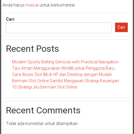
Anda harus
masuk
untuk berkomentar.
Cari
Cari
Recent Posts
Modern Sports Betting Services with Practical Navigation
Tips Aman Menggunakan Win88 untuk Pengguna Baru
Cara Akses Slot 88 di HP dan Desktop dengan Mudah
Bermain Slot Online Sambil Mengasah Strategi Keuangan
10 Strategi Jitu Bermain Slot Online
Recent Comments
Tidak ada komentar untuk ditampilkan.