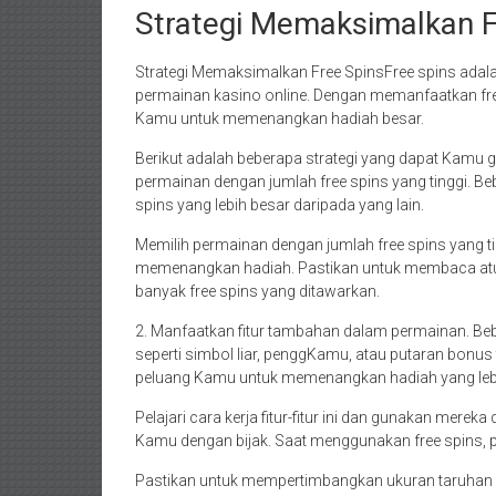
Strategi Memaksimalkan F
Strategi Memaksimalkan Free SpinsFree spins adala
permainan kasino online. Dengan memanfaatkan fr
Kamu untuk memenangkan hadiah besar.
Berikut adalah beberapa strategi yang dapat Kamu 
permainan dengan jumlah free spins yang tinggi. B
spins yang lebih besar daripada yang lain.
Memilih permainan dengan jumlah free spins yang 
memenangkan hadiah. Pastikan untuk membaca atu
banyak free spins yang ditawarkan.
2. Manfaatkan fitur tambahan dalam permainan. Beb
seperti simbol liar, penggKamu, atau putaran bonus
peluang Kamu untuk memenangkan hadiah yang lebi
Pelajari cara kerja fitur-fitur ini dan gunakan merek
Kamu dengan bijak. Saat menggunakan free spins, p
Pastikan untuk mempertimbangkan ukuran taruhan K