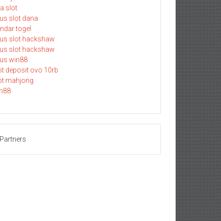
ja slot
tus slot dana
ndar togel
tus slot hackshaw
tus slot hackshaw
tus win88
ot deposit ovo 10rb
ot mahjong
n88
Partners