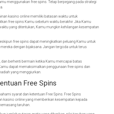
 Kamu menggunakan free spins. Tetap berpegang pada strategi
a.
nan kasino online memiliki batasan waktu untuk
kan free spins Kamu sebelum waktu berakhir. Jika Kamu
waktu yang ditentukan, Kamu mungkin kehilangan kesempatan
Meskipun free spins dapat meningkatkan peluang Kamu untuk
ereka dengan bijaksana. Jangan tergoda untuk terus
 dan berhenti bermain ketika Kamu mencapai batas
i, Kamu dapat memaksimalkan penggunaan free spins dan
adiah yang menggiurkan.
entuan Free Spins
hami syarat dan ketentuan Free Spins. Free Spins
nan kasino online yang memberikan kesempatan kepada
 memasang taruhan.