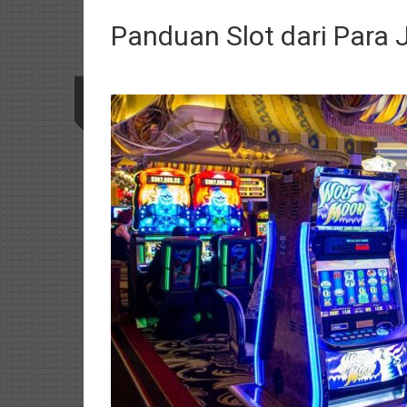
Lompat
ke
Panduan Slot dari Para 
konten