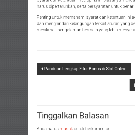
Syarat dan ketentuan Free Spins ini biasanya mencak
harus dipertaruhkan, serta persyaratan untuk penari
Penting untuk memahami syarat dan ketentuan ini 
dan menghindari kebingungan terkait aturan yang 
menikmati pengalaman bermain yang lebih menye
Navigasi
Panduan Lengkap Fitur Bonus di Slot Online
pos
Tinggalkan Balasan
Anda harus
masuk
untuk berkomentar.