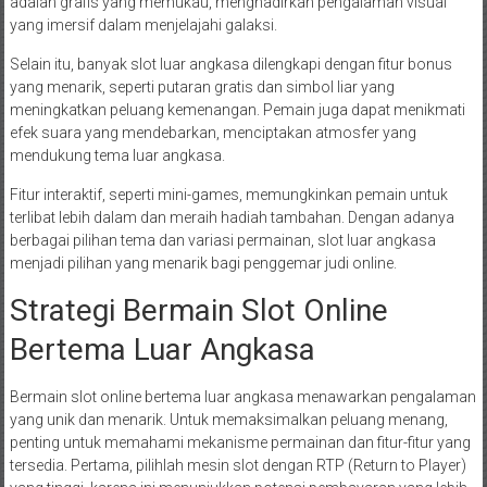
adalah grafis yang memukau, menghadirkan pengalaman visual
yang imersif dalam menjelajahi galaksi.
Selain itu, banyak slot luar angkasa dilengkapi dengan fitur bonus
yang menarik, seperti putaran gratis dan simbol liar yang
meningkatkan peluang kemenangan. Pemain juga dapat menikmati
efek suara yang mendebarkan, menciptakan atmosfer yang
mendukung tema luar angkasa.
Fitur interaktif, seperti mini-games, memungkinkan pemain untuk
terlibat lebih dalam dan meraih hadiah tambahan. Dengan adanya
berbagai pilihan tema dan variasi permainan, slot luar angkasa
menjadi pilihan yang menarik bagi penggemar judi online.
Strategi Bermain Slot Online
Bertema Luar Angkasa
Bermain slot online bertema luar angkasa menawarkan pengalaman
yang unik dan menarik. Untuk memaksimalkan peluang menang,
penting untuk memahami mekanisme permainan dan fitur-fitur yang
tersedia. Pertama, pilihlah mesin slot dengan RTP (Return to Player)