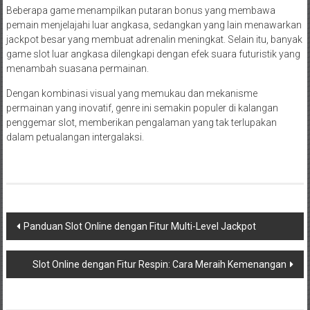
Beberapa game menampilkan putaran bonus yang membawa
pemain menjelajahi luar angkasa, sedangkan yang lain menawarkan
jackpot besar yang membuat adrenalin meningkat. Selain itu, banyak
game slot luar angkasa dilengkapi dengan efek suara futuristik yang
menambah suasana permainan.
Dengan kombinasi visual yang memukau dan mekanisme
permainan yang inovatif, genre ini semakin populer di kalangan
penggemar slot, memberikan pengalaman yang tak terlupakan
dalam petualangan intergalaksi.
Navigasi
Panduan Slot Online dengan Fitur Multi-Level Jackpot
pos
Slot Online dengan Fitur Respin: Cara Meraih Kemenangan