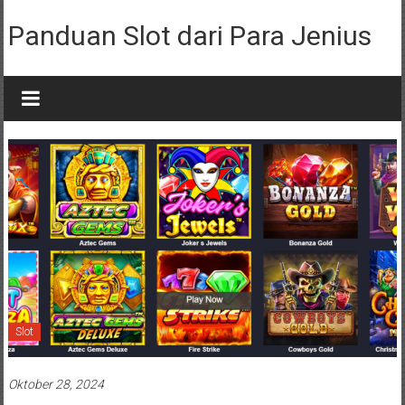
Lompat
ke
Panduan Slot dari Para Jenius
konten
Slot
Oktober 28, 2024