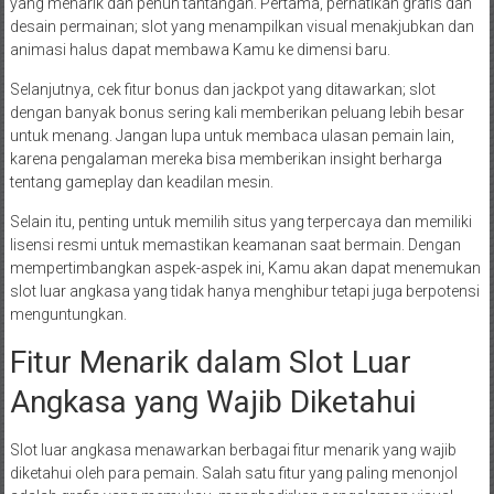
yang menarik dan penuh tantangan. Pertama, perhatikan grafis dan
desain permainan; slot yang menampilkan visual menakjubkan dan
animasi halus dapat membawa Kamu ke dimensi baru.
Selanjutnya, cek fitur bonus dan jackpot yang ditawarkan; slot
dengan banyak bonus sering kali memberikan peluang lebih besar
untuk menang. Jangan lupa untuk membaca ulasan pemain lain,
karena pengalaman mereka bisa memberikan insight berharga
tentang gameplay dan keadilan mesin.
Selain itu, penting untuk memilih situs yang terpercaya dan memiliki
lisensi resmi untuk memastikan keamanan saat bermain. Dengan
mempertimbangkan aspek-aspek ini, Kamu akan dapat menemukan
slot luar angkasa yang tidak hanya menghibur tetapi juga berpotensi
menguntungkan.
Fitur Menarik dalam Slot Luar
Angkasa yang Wajib Diketahui
Slot luar angkasa menawarkan berbagai fitur menarik yang wajib
diketahui oleh para pemain. Salah satu fitur yang paling menonjol