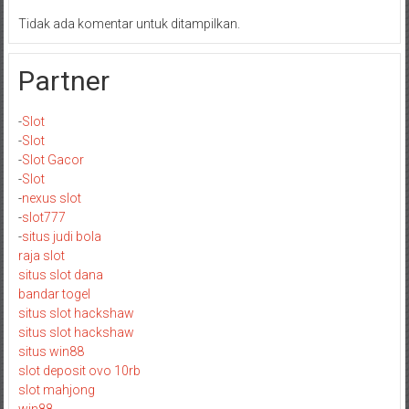
Tidak ada komentar untuk ditampilkan.
Partner
-
Slot
-
Slot
-
Slot Gacor
-
Slot
-
nexus slot
-
slot777
-
situs judi bola
raja slot
situs slot dana
bandar togel
situs slot hackshaw
situs slot hackshaw
situs win88
slot deposit ovo 10rb
slot mahjong
win88