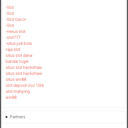
-
Slot
-
Slot
-
Slot Gacor
-
Slot
-
nexus slot
-
slot777
-
situs judi bola
raja slot
situs slot dana
bandar togel
situs slot hackshaw
situs slot hackshaw
situs win88
slot deposit ovo 10rb
slot mahjong
win88
Partners