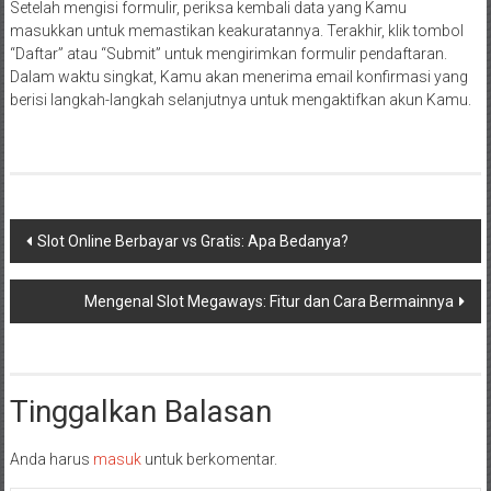
Setelah mengisi formulir, periksa kembali data yang Kamu
masukkan untuk memastikan keakuratannya. Terakhir, klik tombol
“Daftar” atau “Submit” untuk mengirimkan formulir pendaftaran.
Dalam waktu singkat, Kamu akan menerima email konfirmasi yang
berisi langkah-langkah selanjutnya untuk mengaktifkan akun Kamu.
Navigasi
Slot Online Berbayar vs Gratis: Apa Bedanya?
pos
Mengenal Slot Megaways: Fitur dan Cara Bermainnya
Tinggalkan Balasan
Anda harus
masuk
untuk berkomentar.