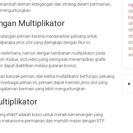
ni menambah elemen ketegangan dan strategi dalam permainan,
ra
n menguntungkan.
si
ba
ngan Multiplikator
si
si
si
di kalangan pemain karena menawarkan peluang untuk
sl
rapa jenis slot yang dilengkapi dengan fitur ini.
sl
n sederhana, namun dengan tambahan multiplikator pada
wi
h. Kedua, slot video yang sering kali menampilkan grafik
 dapat diaktifkan melalui putaran bonus.
ri banyak pemain, dan ketika multiplikator berfungsi, peluang
erbagai pilihan ini, pemain dapat memilih jenis slot yang
engalaman bermain yang lebih menguntungkan.
ltiplikator
 yang efektif adalah kunci untuk meraih kemenangan yang
i mekanisme permainan dan memilih mesin dengan RTP