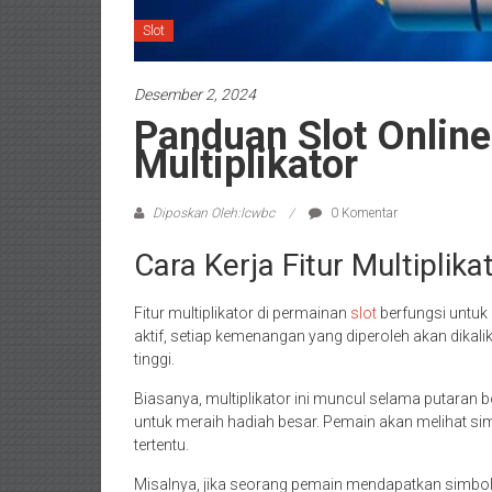
Slot
Desember 2, 2024
Panduan Slot Online
Multiplikator
Diposkan Oleh:lcwbc
0 Komentar
Cara Kerja Fitur Multiplikat
Fitur multiplikator di permainan
slot
berfungsi untuk
aktif, setiap kemenangan yang diperoleh akan dikalik
tinggi.
Biasanya, multiplikator ini muncul selama putaran 
untuk meraih hadiah besar. Pemain akan melihat si
tertentu.
Misalnya, jika seorang pemain mendapatkan simbol 