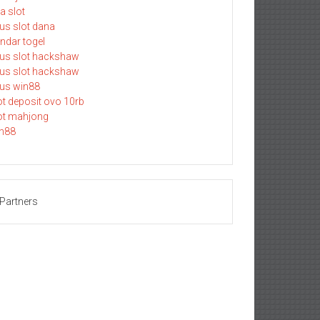
ja slot
tus slot dana
ndar togel
tus slot hackshaw
tus slot hackshaw
tus win88
ot deposit ovo 10rb
ot mahjong
n88
Partners