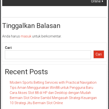
Online
Tinggalkan Balasan
Anda harus
masuk
untuk berkomentar.
Cari
Cari
Recent Posts
Modern Sports Betting Services with Practical Navigation
Tips Aman Menggunakan Win88 untuk Pengguna Baru
Cara Akses Slot 88 di HP dan Desktop dengan Mudah
Bermain Slot Online Sambil Mengasah Strategi Keuangan
10 Strategi Jitu Bermain Slot Online