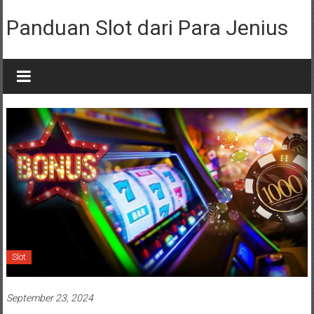
Lompat
ke
Panduan Slot dari Para Jenius
konten
Slot
September 23, 2024